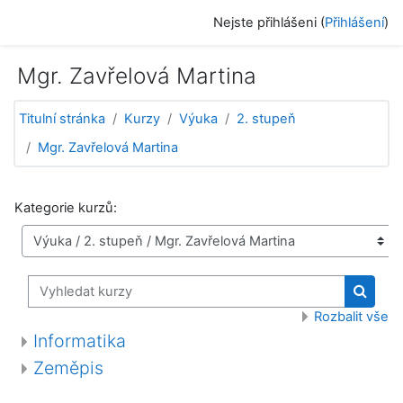
Přejít k hlavnímu obsahu
Nejste přihlášeni (
Přihlášení
)
Mgr. Zavřelová Martina
Titulní stránka
Kurzy
Výuka
2. stupeň
Mgr. Zavřelová Martina
Kategorie kurzů:
Vyhledat kurzy
Vyhled
Rozbalit vše
Informatika
Zeměpis