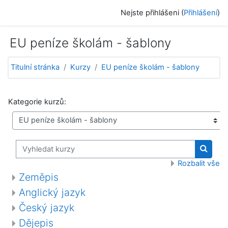
Přejít k hlavnímu obsahu
Nejste přihlášeni (
Přihlášení
)
EU peníze školám - šablony
Titulní stránka
Kurzy
EU peníze školám - šablony
Kategorie kurzů:
Vyhledat kurzy
Vyhled
Rozbalit vše
Zeměpis
Anglický jazyk
Český jazyk
Dějepis