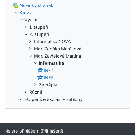
Novinky stránek
Kurzy
Výuka
1. stupeň
2. stupeň
Informatika NOVÁ
Mgr. Zdeňka Maráková
Mgr. Zavřelová Martina
Informatika
INF4
INF5
Zeměpis
Různé
EU peníze školám - šablony
Nejste přihlášeni (
Přihlášení
)