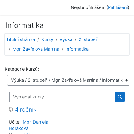
Přejít k hlavnímu obsahu
Nejste přihlášeni (
Přihlášení
)
Informatika
Titulní stránka
Kurzy
Výuka
2. stupeň
Mgr. Zavřelová Martina
Informatika
Kategorie kurzů:
Vyhledat kurzy
Vyhled
4.ročník
Učitel:
Mgr. Daniela
Horáková