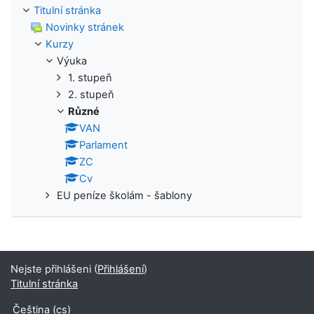
Titulní stránka
Novinky stránek
Kurzy
Výuka
1. stupeň
2. stupeň
Různé
VAN
Parlament
ZC
Cv
EU peníze školám - šablony
Nejste přihlášeni (
Přihlášení
)
Titulní stránka
Čeština ‎(cs)‎