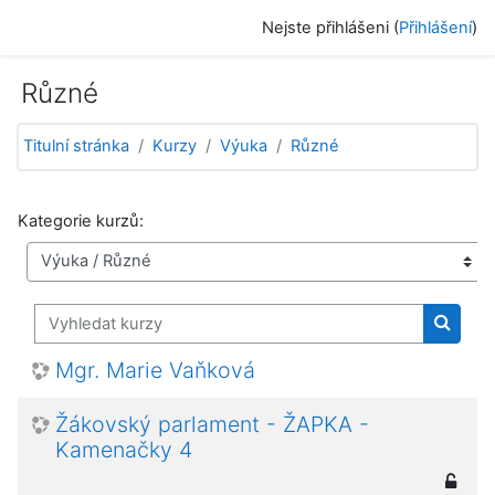
Přejít k hlavnímu obsahu
Nejste přihlášeni (
Přihlášení
)
Různé
Titulní stránka
Kurzy
Výuka
Různé
Kategorie kurzů:
Vyhledat kurzy
Vyhled
Mgr. Marie Vaňková
Žákovský parlament - ŽAPKA -
Kamenačky 4